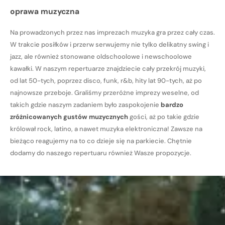
oprawa muzyczna
Na prowadzonych przez nas imprezach muzyka gra przez cały czas.
W trakcie posiłków i przerw serwujemy nie tylko delikatny swing i
jazz, ale również stonowane oldschoolowe i newschoolowe
kawałki. W naszym repertuarze znajdziecie cały przekrój muzyki,
od lat 50-tych, poprzez disco, funk, r&b, hity lat 90-tych, aż po
najnowsze przeboje. Graliśmy przeróżne imprezy weselne, od
takich gdzie naszym zadaniem było zaspokojenie
bardzo
zróżnicowanych gustów muzycznych
gości, aż po takie gdzie
królował rock, latino, a nawet muzyka elektroniczna! Zawsze na
bieżąco reagujemy na to co dzieje się na parkiecie. Chętnie
dodamy do naszego repertuaru również Wasze propozycje.