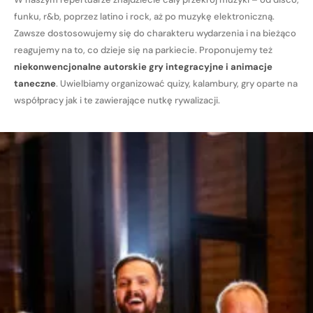
funku, r&b, poprzez latino i rock, aż po muzykę elektroniczną.
Zawsze dostosowujemy się do charakteru wydarzenia i na bieżąco
reagujemy na to, co dzieje się na parkiecie. Proponujemy też
niekonwencjonalne autorskie gry integracyjne i animacje
taneczne
. Uwielbiamy organizować quizy, kalambury, gry oparte na
współpracy jak i te zawierające nutkę rywalizacji.