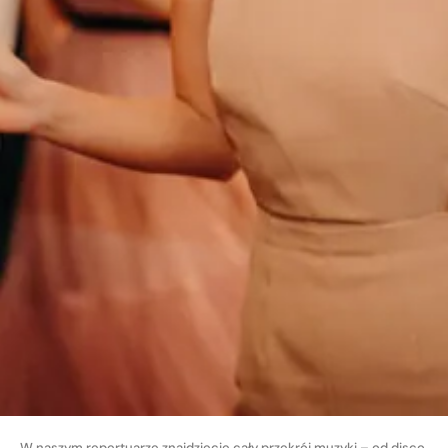
W naszym repertuarze znajdziecie cały przekrój muzyki – od disco,