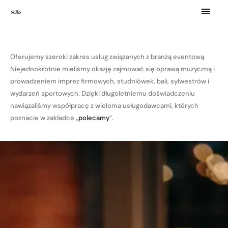
Skip
MAI
to
MEN
content
Oferujemy szeroki zakres usług związanych z branżą eventową.
Niejednokrotnie mieliśmy okazję zajmować się oprawą muzyczną i
prowadzeniem imprez firmowych, studniówek, bali, sylwestrów i
wydarzeń sportowych. Dzięki długoletniemu doświadczeniu
nawiązaliśmy współpracę z wieloma usługodawcami, których
poznacie w zakładce „
polecamy
”.